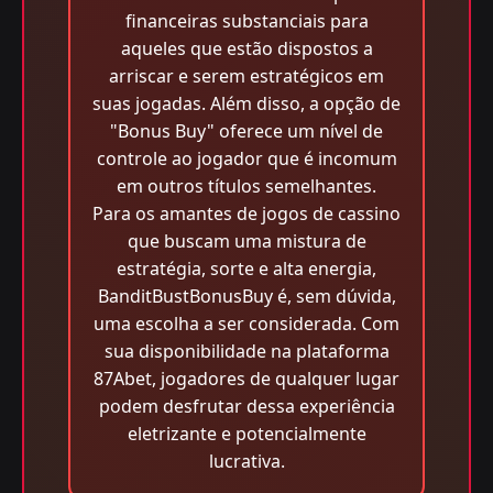
financeiras substanciais para
aqueles que estão dispostos a
arriscar e serem estratégicos em
suas jogadas. Além disso, a opção de
"Bonus Buy" oferece um nível de
controle ao jogador que é incomum
em outros títulos semelhantes.
Para os amantes de jogos de cassino
que buscam uma mistura de
estratégia, sorte e alta energia,
BanditBustBonusBuy é, sem dúvida,
uma escolha a ser considerada. Com
sua disponibilidade na plataforma
87Abet, jogadores de qualquer lugar
podem desfrutar dessa experiência
eletrizante e potencialmente
lucrativa.