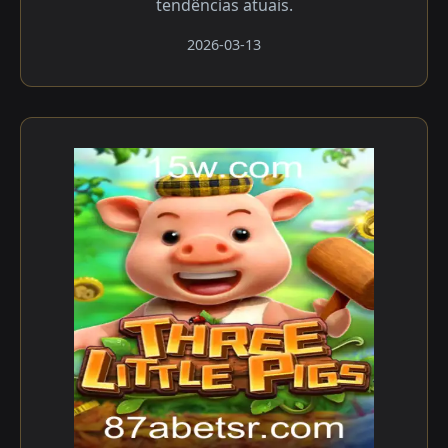
tendências atuais.
2026-03-13