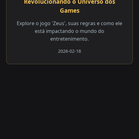
Revolucionando o Universo dos
Games
Explore o jogo 'Zeus', suas regras e como ele
está impactando o mundo do
entretenimento.
2026-02-18