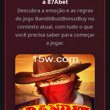
a 87Abet
Descubra a emoção e as regras
do jogo BanditBustBonusBuy no
contexto atual, com tudo o que
você precisa saber para começar
a jogar.