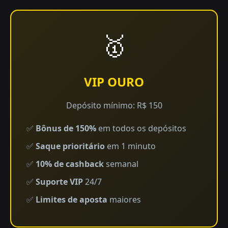
🥇
VIP OURO
Depósito mínimo: R$ 150
✅
Bônus de 150%
em todos os depósitos
✅
Saque prioritário
em 1 minuto
✅
10% de cashback
semanal
✅
Suporte VIP
24/7
✅
Limites de aposta
maiores