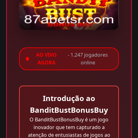
AO VIVO
- 1.247 jogadores
AGORA
online
Introdução ao
BanditBustBonusBuy
O BanditBustBonusBuy é um jogo
inovador que tem capturado a
atenção de entusiastas de jogos ao